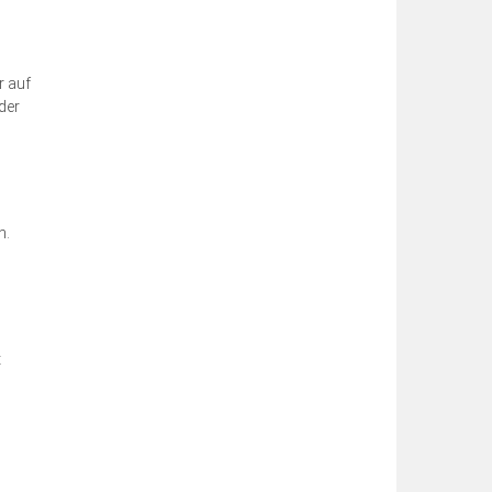
r auf
der
n.
t