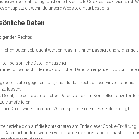
herweise nicht richtig funktioniert wenn alle Cookies deaktiviert sind. 
ese neuplatziert wenn du unsere Website erneut besuchst.
rsönliche Daten
folgenden Rechte:
lichen Daten gebraucht werden, was mit ihnen passiert und wie lange d
nnten persönliche Daten einzusehen.
immer du wünscht, deine persönlichen Daten zu ergänzen, zu korrigieren
g deiner Daten gegeben hast, hast du das Recht dieses Einverständnis z
 zu lassen.
s Recht, alle deine persönlichen Daten von einem Kontrolleur anzuforder
zu transferieren.
einer Daten widersprechen. Wir entsprechen dem, es sei denn es gibt
itte beziehe dich auf die Kontaktdaten am Ende dieser Cookie-Erklärung.
ne Daten behandeln, würden wir diese gerne hören, aber du hast auch da