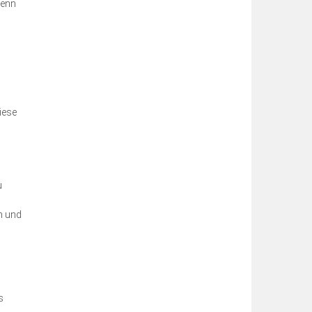
Wenn
iese
u
n und
s