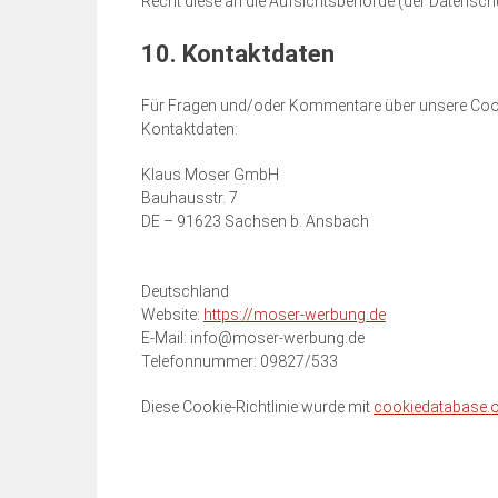
Recht diese an die Aufsichtsbehörde (der Datenschu
10. Kontaktdaten
Für Fragen und/oder Kommentare über unsere Cookie
Kontaktdaten:
Klaus Moser GmbH
Bauhausstr. 7
DE – 91623 Sachsen b. Ansbach
Deutschland
Website:
https://moser-werbung.de
E-Mail:
ed.gnubrew-resom@ofni
Telefonnummer: 09827/533
Diese Cookie-Richtlinie wurde mit
cookiedatabase.