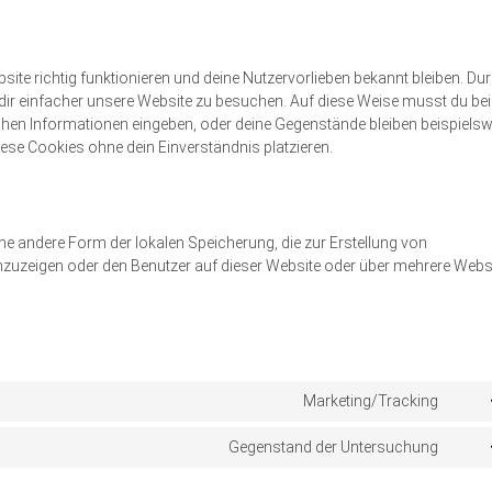
bsite richtig funktionieren und deine Nutzervorlieben bekannt bleiben. Du
dir einfacher unsere Website zu besuchen. Auf diese Weise musst du bei
chen Informationen eingeben, oder deine Gegenstände bleiben beispiels
ese Cookies ohne dein Einverständnis platzieren.
ne andere Form der lokalen Speicherung, die zur Erstellung von
zuzeigen oder den Benutzer auf dieser Website oder über mehrere Webs
Marketing/Tracking
Cons
to
Gegenstand der Untersuchung
servi
Cons
googl
to